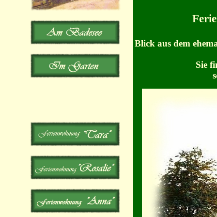
Feri
Blick aus dem ehem
Sie f
s